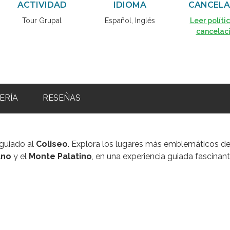
ACTIVIDAD
IDIOMA
CANCELA
Tour Grupal
Español, Inglés
Leer políti
cancelac
ERÍA
RESEÑAS
guiado al
Coliseo
. Explora los lugares más emblemáticos de
ano
y el
Monte Palatino
, en una experiencia guiada fascinant