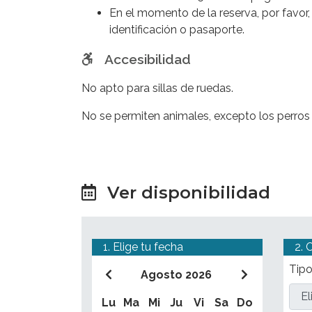
la
Antigua Roma
. Mientras paseas por la
Ví
En el momento de la reserva, por favor
como el
Templo de Venus
, el
Templo de 
identificación o pasaporte.
Este tour de
2,5 a 3 horas
te transportará a
Accesibilidad
Imperiali
, y te dejará con recuerdos inolvid
No apto para sillas de ruedas.
No se permiten animales, excepto los perros 
Ver disponibilidad
1. Elige tu fecha
2. 
Tipo
Agosto 2026
Lu
Ma
Mi
Ju
Vi
Sa
Do