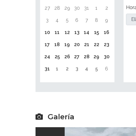
Hor
27
28
29
30
31
1
2
3
4
5
6
7
8
9
10
11
12
13
14
15
16
17
18
19
20
21
22
23
24
25
26
27
28
29
30
31
1
2
3
4
5
6
Galería