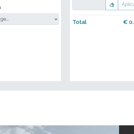
Aplic
a
Total
€
0