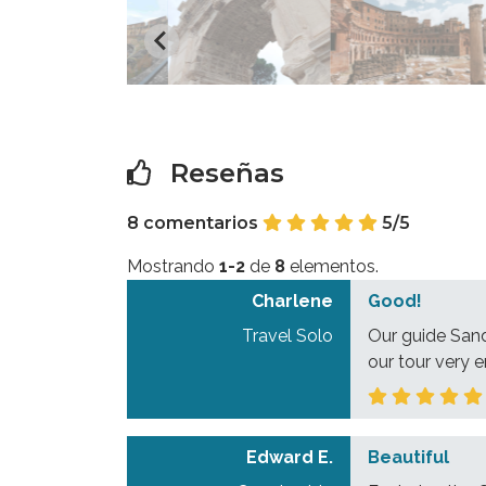
Reseñas
8 comentarios
5/5
Mostrando
1-2
de
8
elementos.
Charlene
Good!
Travel Solo
Our guide Sand
our tour very en
Edward E.
Beautiful