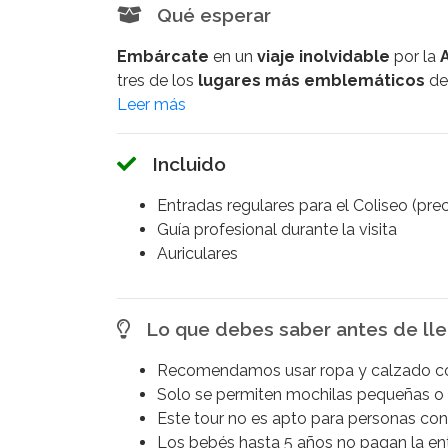
Qué esperar
Embárcate
en un
viaje inolvidable
por la
tres de los
lugares más emblemáticos
de 
Reúnete con tu
guía experto
en la parada 
comenzará tu emocionante
recorrido
por
Incluido
comenzando por el
Coliseo
—también cono
en el
Imperio Romano
. Dentro, podrás expl
Entradas regulares para el Coliseo (pre
espectadores
que presenciaban
luchas d
Guía profesional durante la visita
animales
,
naumaquias
,
ejecuciones públ
Auriculares
monumento, reconocido como una de las
S
la
ingeniería romana
.
Lo que debes saber antes de lle
Después de admirar la grandeza del
Colise
de
Roma
y antigua residencia de
emperad
Recomendamos usar ropa y calzado 
el
1000 a.C.
, ofrece unas
vistas panorámic
Solo se permiten mochilas pequeñas o
Máximo
, el mayor estadio de la antigüedad,
Este tour no es apto para personas con 
Por último, el tour concluirá en el
Foro Rom
Los bebés hasta 5 años no pagan la entr