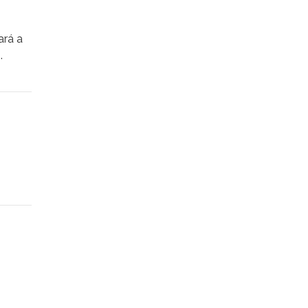
ará a
o
.
onde
uido
ónico
 de
irco
a
de