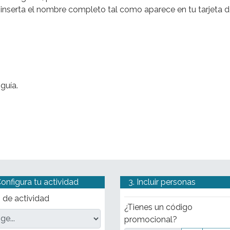
a Sacra
, te encontrarás con los restos de templos monumen
, inserta el nombre completo tal como aparece en tu tarjeta 
Saturno
, el
Arco de Tito
y la
Casa de las Vestales
.
l apogeo del
Imperio Romano
, finalizando en la
Via dei Fori
ables del glorioso pasado de
Roma
.
guía.
Configura tu actividad
3. Incluir personas
 de actividad
¿Tienes un código
promocional?