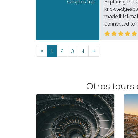
Couples trip
Exploring the
knowledgeable
made it intima
connected to R
Previous
Next
«
1
2
3
4
»
Otros tours 