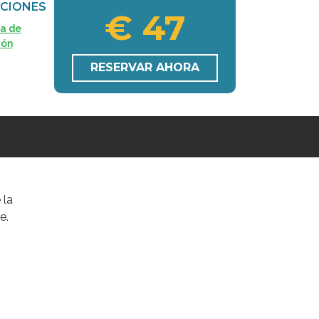
CIONES
€ 47
ca de
ión
RESERVAR AHORA
 la
e.