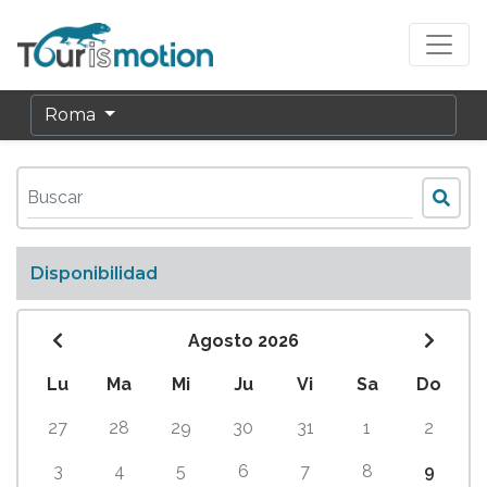
Roma
Disponibilidad
Agosto 2026
Lu
Ma
Mi
Ju
Vi
Sa
Do
27
28
29
30
31
1
2
3
4
5
6
7
8
9