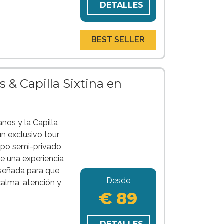
DETALLES
BEST SELLER
s
 & Capilla Sixtina en
nos y la Capilla
n exclusivo tour
upo semi-privado
e una experiencia
iseñada para que
Desde
calma, atención y
€ 89