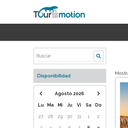
Most
Disponibilidad
Agosto 2026
Lu
Ma
Mi
Ju
Vi
Sa
Do
27
28
29
30
31
1
2
3
4
5
6
7
8
9