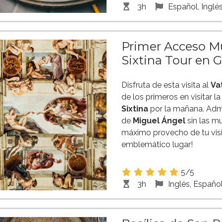
3h
Español, Inglé
Primer Acceso Mu
Sixtina Tour en 
Disfruta de esta visita al
Va
de los primeros en visitar l
Sixtina
por la mañana. Admi
de
Miguel Ángel
sin las mu
máximo provecho de tu visi
emblemático lugar!
5/5
3h
Inglés, Españo