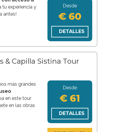
Desde
a tu experiencia y
€ 60
 antes!
DETALLES
 & Capilla Sistina Tour
seos más grandes
Desde
useo
€ 61
ipa en este tour
ete en las obras
DETALLES