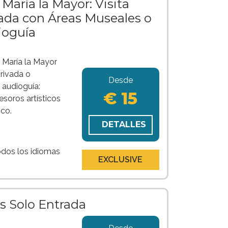
 María la Mayor: Visita
ada con Áreas Museales o
ioguía
a María la Mayor
rivada o
Desde
 audioguía:
€ 15
esoros artísticos
sco.
DETALLES
odos los idiomas
EXCLUSIVE
s Solo Entrada