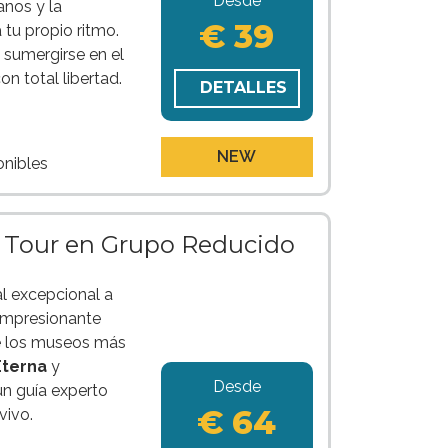
Desde
nos y la
€ 39
 tu propio ritmo.
n sumergirse en el
con total libertad.
DETALLES
NEW
onibles
e Tour en Grupo Reducido
al excepcional a
impresionante
e los museos más
Eterna
y
Desde
n guía experto
€ 64
vivo.