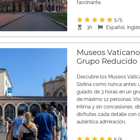
fascinante.
5/5
3h
Español, Inglé
Museos Vaticanos
Grupo Reducido
Descubre los Museos Vatica
Sixtina como nunca antes: u
guiado de 3 horas en un gr
de máximo 12 personas. Viv
íntima y sin concesiones, d
disfrutes cada detalle con 
auténtica admiración.
5/5