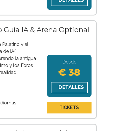
DETALLES
o Guía IA & Arena Optional
 Palatino y al
 de IA(
plorando la antigua
Desde
ximo y los Foros
€ 38
realidad
DETALLES
 idiomas
TICKETS