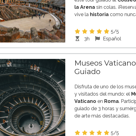
la Arena
sin colas. ¡Reserv
vive la
historia
como nunca
5/5
3h
Español
Museos Vaticanos
Guiado
Disfruta de uno de los mu
y visitados del mundo: el
M
Vaticano
en
Roma
. Partic
guiado de 3 horas y sumérg
de arte más destacadas.
5/5