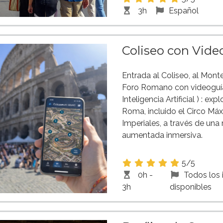
3h
Español
Coliseo con Vide
Entrada al Coliseo, al Monte
Foro Romano con videoguía
Inteligencia Artificial ) : ex
Roma, incluido el Circo Má
Imperiales, a través de una 
aumentada inmersiva.
5/5
0h -
Todos los
3h
disponibles