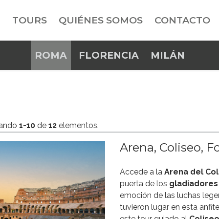
TOURS
QUIÉNES SOMOS
CONTACTO
ROMA
FLORENCIA
MILÁN
rando
1-10
de
12
elementos.
Arena, Coliseo, F
Accede a la
Arena del Col
puerta de los
gladiadore
emoción de las luchas lege
tuvieron lugar en esta anfite
este tour guiado al
Colise