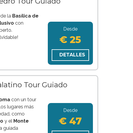
Pedro Tour Guiado
 de la
Basílica de
lusivo
con
Desde
perto.
€ 25
lvidable!
DETALLES
Palatino Tour Guiado
oma
con un tour
 los lugares más
Desde
üedad, como
€ 47
no
y el
Monte
ia guiada