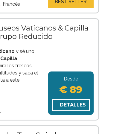
BEST SELLER
s, Francés
seos Vaticanos & Capilla
Grupo Reducido
ticano
y sé uno
a
Capilla
ra los frescos
ltitudes y saca el
Desde
ta a este
€ 89
DETALLES
l