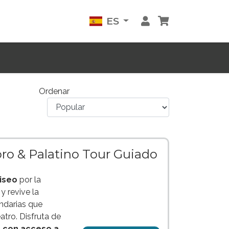
ES
Ordenar
oro & Palatino Tour Guiado
iseo
por la
s
y revive la
ndarias que
atro. Disfruta de
o con acceso a