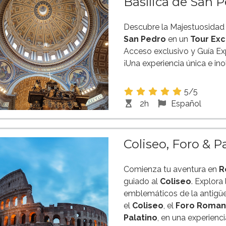
Basílica de San 
Descubre la Majestuosidad
San Pedro
en un
Tour Exc
Acceso exclusivo y Guía Ex
¡Una experiencia única e ino
5/5
2h
Español
Coliseo, Foro & 
Comienza tu aventura en
R
guiado al
Coliseo
. Explora
emblemáticos de la antig
el
Coliseo
, el
Foro Roma
Palatino
, en una experienc